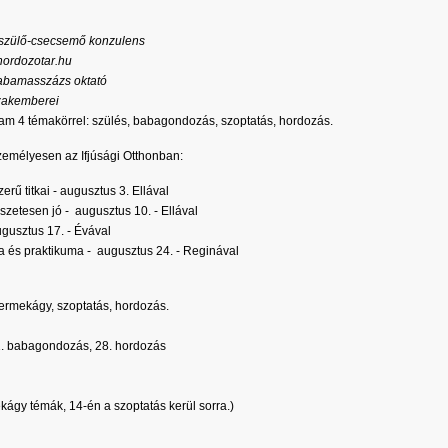
 szülő-csecsemő konzulens
hordozotar.hu
 babamasszázs oktató
zakemberei
am 4 témakörrel: szülés, babagondozás, szoptatás, hordozás.
zemélyesen az Ifjúsági Otthonban:
erű titkai - augusztus 3. Ellával
zetesen jó - augusztus 10. - Ellával
augusztus 17. - Évával
ja és praktikuma - augusztus 24. - Reginával
yermekágy, szoptatás, hordozás.
21. babagondozás, 28. hordozás
ágy témák, 14-én a szoptatás kerül sorra.)