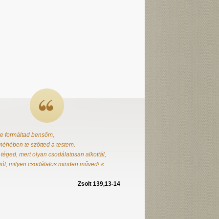
te formáltad bensőm,
éhében te szőtted a testem.
 téged, mert olyan csodálatosan alkottál,
jól, milyen csodálatos minden műved! «
Zsolt 139,13-14