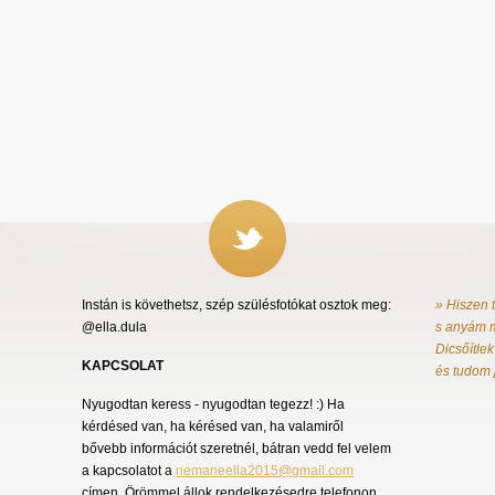
Instán is követhetsz, szép szülésfotókat osztok meg:
» Hiszen 
@ella.dula
s anyám m
Dicsőítlek
KAPCSOLAT
és tudom 
Nyugodtan keress - nyugodtan tegezz! :) Ha
kérdésed van, ha kérésed van, ha valamiről
bővebb információt szeretnél, bátran vedd fel velem
a kapcsolatot a
nemaneella2015@gmail.com
címen. Örömmel állok rendelkezésedre telefonon