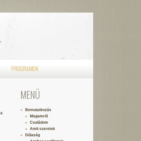
PROGRAMOK
MENÜ
Bemutatkozás
 a
Magamról
Családom
Amit szeretek
Dúlaság