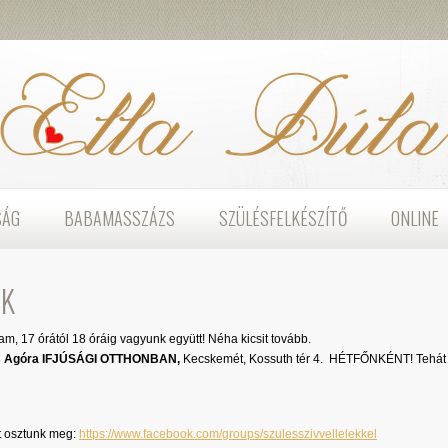
SÁG
BABAMASSZÁZS
SZÜLÉSFELKÉSZÍTŐ
ONLINE
ÉK
, 17 órától 18 óráig vagyunk együtt! Néha kicsit tovább.
s Agóra IFJÚSÁGI OTTHONBAN
,
Kecskemét, Kossuth tér 4. HÉTFŐNKÉNT! Tehát
t osztunk meg:
https://www.facebook.com/groups/szulesszivvellelekkel