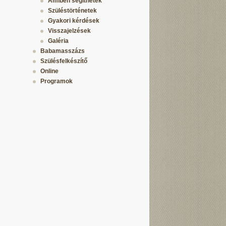
Amiben segíthetek
Szüléstörténetek
Gyakori kérdések
Visszajelzések
Galéria
Babamasszázs
Szülésfelkészítő
Online
Programok