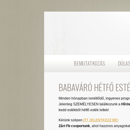
BEMUTATKOZÁS
DÚLA
BABAVÁRÓ HÉTFŐ EST
Minden hónapban ismétlődő, ingyenes program
Jelenleg SZEMÉLYESEN találkozunk a
Hírö
kedd estékből hétfő esték lettek!
Kérünk szépen
ITT JELENTKEZZ BE!
Zárt Fb csoportunk
, ahol hasznos anyagoka