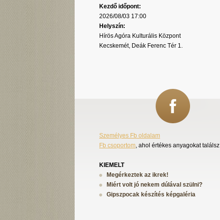
Kezdő időpont:
2026/08/03 17:00
Helyszín:
Hírös Agóra Kulturális Központ
Kecskemét, Deák Ferenc Tér 1.
Személyes Fb oldalam
Fb csoportom
, ahol értékes anyagokat találsz
KIEMELT
Megérkeztek az ikrek!
Miért volt jó nekem dúlával szülni?
Gipszpocak készítés képgaléria