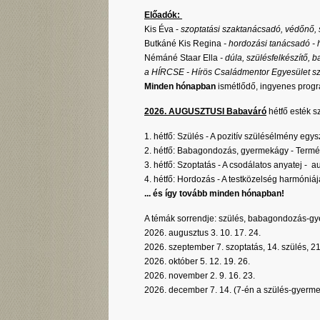
Előadók:
Kis Éva -
szoptatási szaktanácsadó, védőnő,
Butkáné Kis Regina
- hordozási tanácsadó - 
Némáné Staar Ella
- dúla, szülésfelkészítő,
a HÍRCSE - Hírös Családmentor Egyesület s
Minden hónapban
ismétlődő, ingyenes progr
2026. AUGUSZTUSI Babaváró
hétfő esték s
1. hétfő: Szülés - A pozitív szülésélmény egysz
2. hétfő: Babagondozás, gyermekágy - Termés
3. hétfő: Szoptatás - A csodálatos anyatej - 
4. hétfő: Hordozás - A testközelség harmóniá
... és így tovább minden hónapban!
A témák sorrendje: szülés, babagondozás-g
2026. augusztus 3. 10. 17. 24.
2026. szeptember 7. szoptatás, 14. szülés, 
2026. október 5. 12. 19. 26.
2026. november 2. 9. 16. 23.
2026. december 7. 14. (7-én a szülés-gyermek