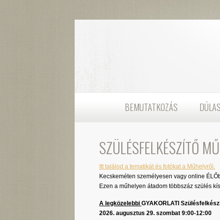
BEMUTATKOZÁS
DÚLA
SZÜLÉSFELKÉSZÍTŐ MŰ
Itt találod a tematikát és fotókat a Műhelyről.
Kecskeméten személyesen vagy online ÉLŐb
Ezen a műhelyen átadom többszáz szülés kísé
A legközelebbi
GYAKORLATI Szülésfelkész
2026. augusztus 29. szombat 9:00-12:00