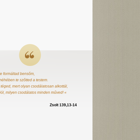
te formáltad bensőm,
éhében te szőtted a testem.
 téged, mert olyan csodálatosan alkottál,
jól, milyen csodálatos minden műved! «
Zsolt 139,13-14