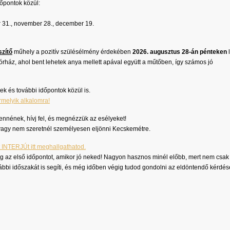
dőpontok közül:
r 31., november 28., december 19.
szítő
műhely a pozitív szülésélmény érdekében
2026. augusztus 28-án pénteken
kórház, ahol bent lehetek anya mellett apával együtt a műtőben, így számos jó
ek és további időpontok közül is.
elyik alkalomra!
ennének, hívj fel, és megnézzük az esélyeket!
 vagy nem szeretnél személyesen eljönni Kecskemétre.
t INTERJÚt itt meghallgathatod.
g az első időpontot, amikor jó neked! Nagyon hasznos minél előbb, mert nem csak
ábbi időszakát is segíti, és még időben végig tudod gondolni az eldöntendő kérdés