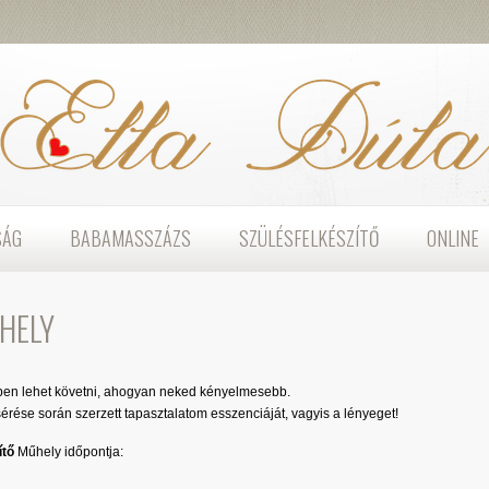
SÁG
BABAMASSZÁZS
SZÜLÉSFELKÉSZÍTŐ
ONLINE
HELY
en lehet követni, ahogyan neked kényelmesebb.
rése során szerzett tapasztalatom esszenciáját, vagyis a lényeget!
ítő
Műhely időpontja: