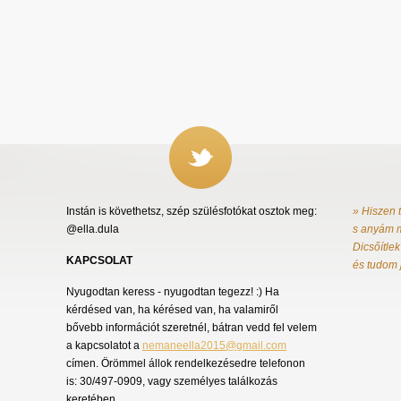
Instán is követhetsz, szép szülésfotókat osztok meg:
» Hiszen 
@ella.dula
s anyám m
Dicsőítlek
KAPCSOLAT
és tudom 
Nyugodtan keress - nyugodtan tegezz! :) Ha
kérdésed van, ha kérésed van, ha valamiről
bővebb információt szeretnél, bátran vedd fel velem
a kapcsolatot a
nemaneella2015@gmail.com
címen. Örömmel állok rendelkezésedre telefonon
is: 30/497-0909, vagy személyes találkozás
keretében.