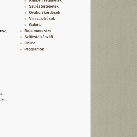
Amiben segíthetek
Szüléstörténetek
Gyakori kérdések
Visszajelzések
Galéria
lesz,
Babamasszázs
Szülésfelkészítő
Online
Programok
 a
eket!