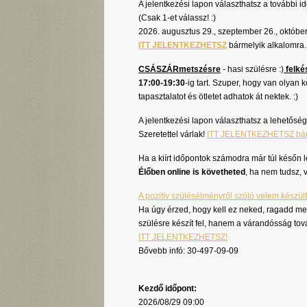
A jelentkezési lapon választhatsz a további i
(Csak 1-et válassz! :)
2026. augusztus 29., szeptember 26., októbe
ITT JELENTKEZHETSZ
bármelyik alkalomra.
CSÁSZÁRmetszésre
- hasi szülésre :)
felké
17:00-19:30
-ig tart. Szuper, hogy van olyan 
tapasztalatot és ötletet adhatok át nektek. :)
A jelentkezési lapon választhatsz a lehetőség
Szeretettel várlak!
ITT JELENTKEZHETSZ bárm
Ha a kiírt időpontok számodra már túl későn l
Élőben online is követheted
, ha nem tudsz,
A pozitív szülésélményről szóló velem készül
Ha úgy érzed, hogy kell ez neked, ragadd me
szülésre készít fel, hanem a várandósság tov
ITT JELENTKEZHETSZ!
Bővebb infó: 30-497-09-09
Kezdő időpont:
2026/08/29 09:00