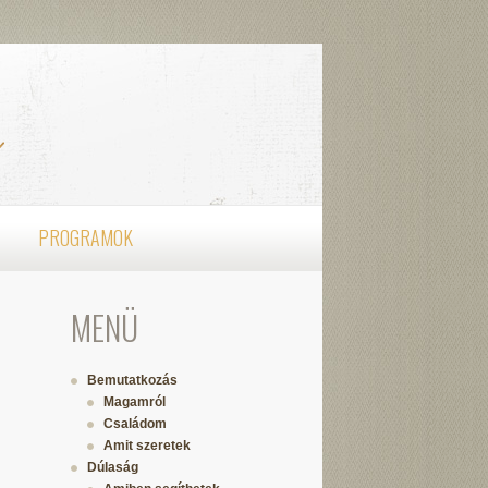
PROGRAMOK
MENÜ
Bemutatkozás
Magamról
Családom
Amit szeretek
Dúlaság