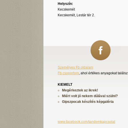
Helyszín:
Kecskemét
Kecskemét, Lestár tér 2.
Személyes Fb oldalam
Fb csoportom
, ahol értékes anyagokat találsz
KIEMELT
Megérkeztek az ikrek!
Miért volt jó nekem dúlával szülni?
Gipszpocak készítés képgaléria
www.facebook.com/tandemkapcsolat