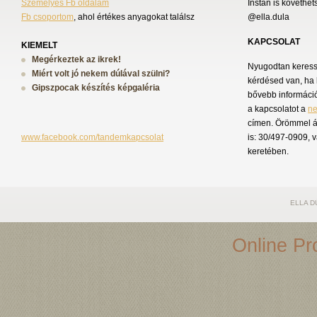
Személyes Fb oldalam
Instán is követhet
Fb csoportom
, ahol értékes anyagokat találsz
@ella.dula
KAPCSOLAT
KIEMELT
Megérkeztek az ikrek!
Nyugodtan keress 
Miért volt jó nekem dúlával szülni?
kérdésed van, ha 
Gipszpocak készítés képgaléria
bővebb információ
a kapcsolatot a
n
címen. Örömmel á
www.facebook.com/tandemkapcsolat
is: 30/497-0909, 
keretében.
ELLA D
Online Pro