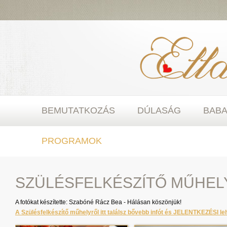
BEMUTATKOZÁS
DÚLASÁG
BAB
PROGRAMOK
SZÜLÉSFELKÉSZÍTŐ MŰHEL
A fotókat készítette: Szabóné Rácz Bea - Hálásan köszönjük!
A Szülésfelkészítő műhelyről itt találsz
bővebb infót és JELENTKEZÉSI le