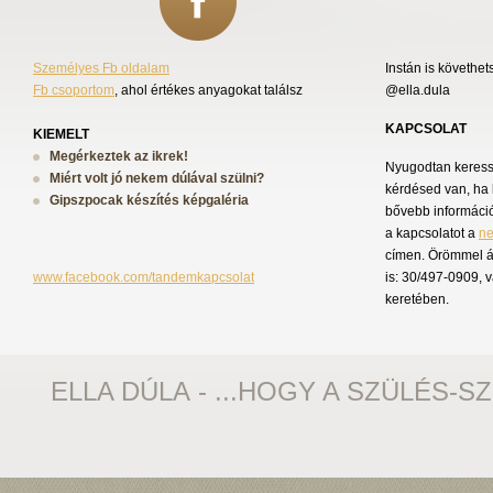
Személyes Fb oldalam
Instán is követhet
Fb csoportom
, ahol értékes anyagokat találsz
@ella.dula
KAPCSOLAT
KIEMELT
Megérkeztek az ikrek!
Nyugodtan keress 
Miért volt jó nekem dúlával szülni?
kérdésed van, ha 
Gipszpocak készítés képgaléria
bővebb információ
a kapcsolatot a
n
címen. Örömmel á
www.facebook.com/tandemkapcsolat
is: 30/497-0909, 
keretében.
ELLA DÚLA - ...HOGY A SZÜLÉS-S