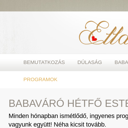
BEMUTATKOZÁS
DÚLASÁG
BAB
PROGRAMOK
BABAVÁRÓ HÉTFŐ EST
Minden hónapban ismétlődő, ingyenes progr
vagyunk együtt! Néha kicsit tovább.