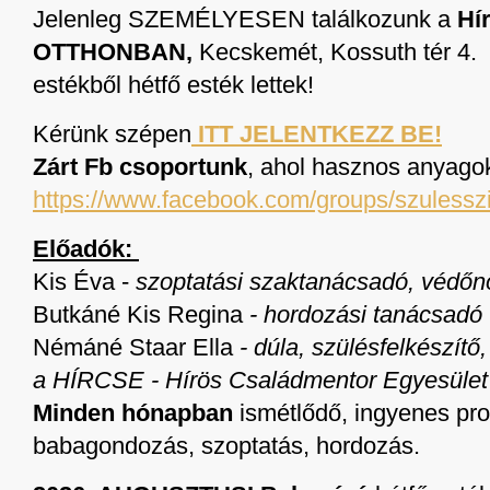
Jelenleg SZEMÉLYESEN találkozunk a
Hír
OTTHONBAN
,
Kecskemét, Kossuth tér 4
estékből hétfő esték lettek!
Kérünk szépen
ITT JELENTKEZZ BE!
Zárt Fb csoportunk
, ahol hasznos anyago
https://www.facebook.com/groups/szulesszi
Előadók:
Kis Éva -
szoptatási szaktanácsadó, védőn
Butkáné Kis Regina
- hordozási tanácsadó 
Némáné Staar Ella
- dúla, szülésfelkészít
a HÍRCSE - Hírös Családmentor Egyesület
Minden hónapban
ismétlődő, ingyenes pro
babagondozás, szoptatás, hordozás.