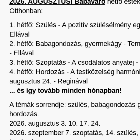
2026. AUGUSZTUSI Babaváró
hétfő esték
Otthonban:
1. hétfő: Szülés - A pozitív szülésélmény eg
Ellával
2. hétfő: Babagondozás, gyermekágy - Ter
- Ellával
3. hétfő: Szoptatás - A csodálatos anyatej 
4. hétfő: Hordozás - A testközelség harmón
augusztus 24. - Reginával
... és így tovább minden hónapban!
A témák sorrendje: szülés, babagondozás-
hordozás.
2026. augusztus 3. 10. 17. 24.
2026. szeptember 7. szoptatás, 14. szülés