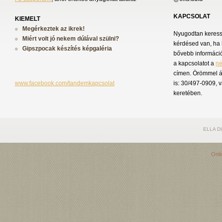
KAPCSOLAT
KIEMELT
Megérkeztek az ikrek!
Nyugodtan keress 
Miért volt jó nekem dúlával szülni?
kérdésed van, ha 
Gipszpocak készítés képgaléria
bővebb információ
a kapcsolatot a
n
címen. Örömmel á
www.facebook.com/tandemkapcsolat
is: 30/497-0909, 
keretében.
ELLA D
Onli