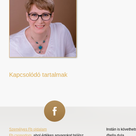
Kapcsolódó tartalmak
Személyes Fb oldalam
Instán is követhet
Fb csoportom
, ahol értékes anyagokat találsz
@ella.dula