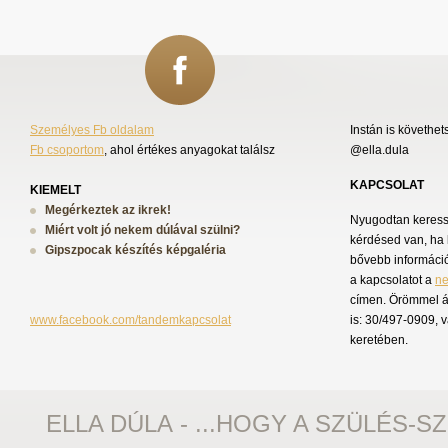
Személyes Fb oldalam
Instán is követhet
Fb csoportom
, ahol értékes anyagokat találsz
@ella.dula
KAPCSOLAT
KIEMELT
Megérkeztek az ikrek!
Nyugodtan keress 
Miért volt jó nekem dúlával szülni?
kérdésed van, ha 
Gipszpocak készítés képgaléria
bővebb információ
a kapcsolatot a
n
címen. Örömmel á
www.facebook.com/tandemkapcsolat
is: 30/497-0909, 
keretében.
ELLA DÚLA - ...HOGY A SZÜLÉS-S