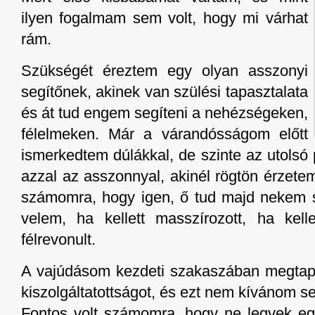
ilyen fogalmam sem volt, hogy mi várhat
rám.
Szükségét éreztem egy olyan asszonyi
segítőnek, akinek van szülési tapasztalata
és át tud engem segíteni a nehézségeken,
félelmeken. Már a várandósságom előtt
ismerkedtem dúlákkal, de szinte az utolsó 
azzal az asszonnyal, akinél rögtön érzete
számomra, hogy igen, ő tud majd nekem seg
velem, ha kellett masszírozott, ha kell
félrevonult.
A vajúdásom kezdeti szakaszában megtapa
kiszolgáltatottságot, és ezt nem kívánom s
Fontos volt számomra, hogy ne legyek eg