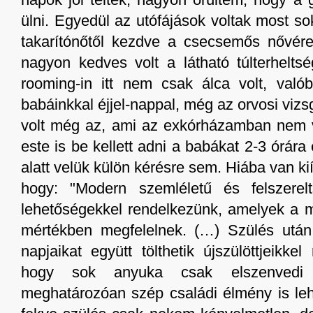
napok jól teltek, nagyon örültem, hogy a
ülni. Egyedül az utófájások voltak most s
takarítónőtől kezdve a csecsemős nővér
nagyon kedves volt a látható túlterheltsé
rooming-in itt nem csak álca volt, való
babáinkkal éjjel-nappal, még az orvosi vizsg
volt még az, ami az exkórházamban nem vol
este is be kellett adni a babákat 2-3 órár
alatt velük külön kérésre sem. Hiába van ki
hogy: "Modern szemléletű és felszerel
lehetőségekkel rendelkezünk, amelyek a m
mértékben megfelelnek. (…) Szülés utá
napjaikat együtt tölthetik újszülöttjeikke
hogy sok anyuka csak elszenvedi s
meghatározóan szép családi élmény is leh