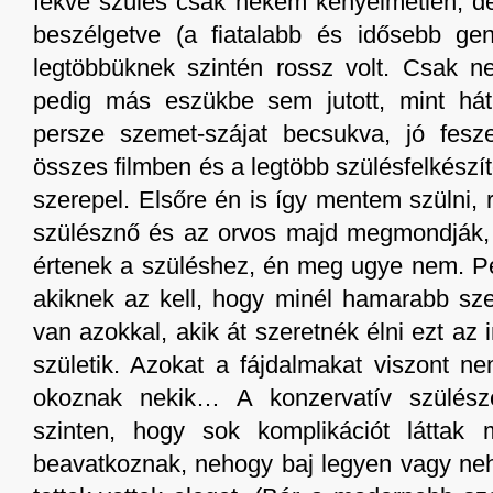
fekve szülés csak nekem kényelmetlen, de
beszélgetve (a fiatalabb és idősebb gene
legtöbbüknek szintén rossz volt. Csak 
pedig más eszükbe sem jutott, mint hát
persze szemet-szájat becsukva, jó fesz
összes filmben és a legtöbb szülésfelkészí
szerepel. Elsőre én is így mentem szülni,
szülésznő és az orvos majd megmondják, h
értenek a szüléshez, én meg ugye nem. Pe
akiknek az kell, hogy minél hamarabb sze
van azokkal, akik át szeretnék élni ezt az 
születik. Azokat a fájdalmakat viszont n
okoznak nekik… A konzervatív szülész
szinten, hogy sok komplikációt láttak 
beavatkoznak, nehogy baj legyen vagy neh