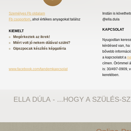
Személyes Fb oldalam
Instán is követhet
Fb csoportom
, ahol értékes anyagokat találsz
@ella.dula
KAPCSOLAT
KIEMELT
Megérkeztek az ikrek!
Nyugodtan keress 
Miért volt jó nekem dúlával szülni?
kérdésed van, ha 
Gipszpocak készítés képgaléria
bővebb információ
a kapcsolatot a
n
címen. Örömmel á
www.facebook.com/tandemkapcsolat
is: 30/497-0909, 
keretében.
ELLA DÚLA - ...HOGY A SZÜLÉS-S