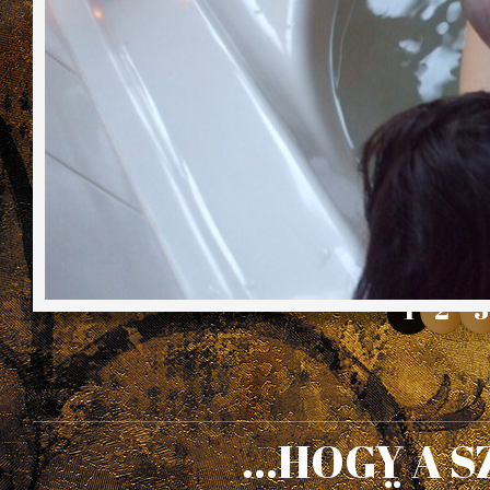
1
2
3
...HOGY A 