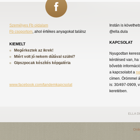
Személyes Fb oldalam
Instán is követhet
Fb csoportom
, ahol értékes anyagokat találsz
@ella.dula
KAPCSOLAT
KIEMELT
Megérkeztek az ikrek!
Nyugodtan keress 
Miért volt jó nekem dúlával szülni?
kérdésed van, ha 
Gipszpocak készítés képgaléria
bővebb információ
a kapcsolatot a
n
címen. Örömmel á
www.facebook.com/tandemkapcsolat
is: 30/497-0909, 
keretében.
ELLA D
Onli