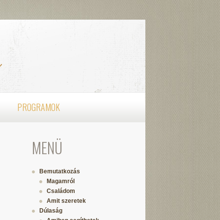
PROGRAMOK
MENÜ
Bemutatkozás
Magamról
Családom
Amit szeretek
Dúlaság