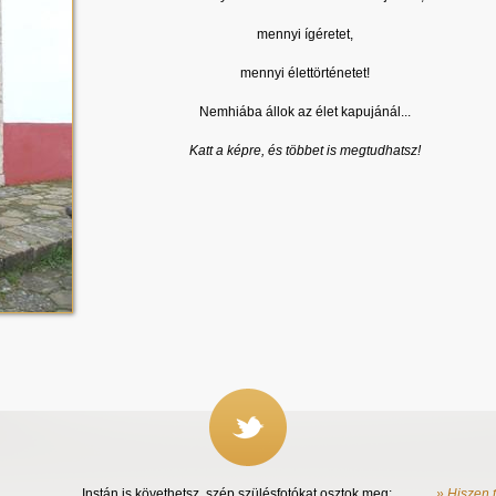
mennyi ígéretet,
mennyi élettörténetet!
Nemhiába állok az élet kapujánál...
Katt a képre, és többet is megtudhatsz!
Instán is követhetsz, szép szülésfotókat osztok meg:
» Hiszen 