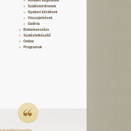
Amiben segíthetek
Szüléstörténetek
Gyakori kérdések
Visszajelzések
Galéria
Babamasszázs
Szülésfelkészítő
Online
Programok
te formáltad bensőm,