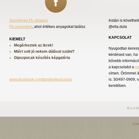
Személyes Fb oldalam
Instán is követhet
Fb csoportom
, ahol értékes anyagokat találsz
@ella.dula
KAPCSOLAT
KIEMELT
Megérkeztek az ikrek!
Nyugodtan keress 
Miért volt jó nekem dúlával szülni?
kérdésed van, ha 
Gipszpocak készítés képgaléria
bővebb információ
a kapcsolatot a
n
címen. Örömmel á
www.facebook.com/tandemkapcsolat
is: 30/497-0909, 
keretében.
ELLA D
Onli