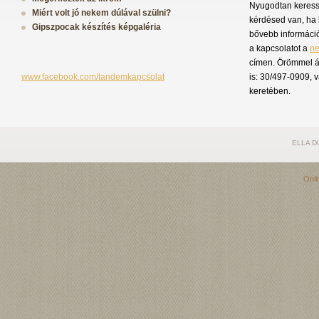
Nyugodtan keress 
Miért volt jó nekem dúlával szülni?
kérdésed van, ha 
Gipszpocak készítés képgaléria
bővebb információ
a kapcsolatot a
n
címen. Örömmel á
www.facebook.com/tandemkapcsolat
is: 30/497-0909, 
keretében.
ELLA D
Onli