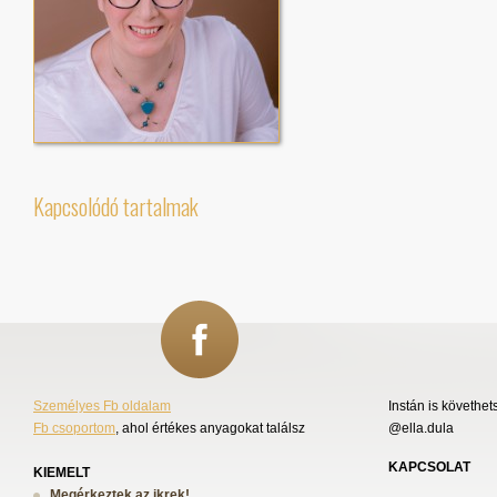
Kapcsolódó tartalmak
Személyes Fb oldalam
Instán is követhet
Fb csoportom
, ahol értékes anyagokat találsz
@ella.dula
KAPCSOLAT
KIEMELT
Megérkeztek az ikrek!