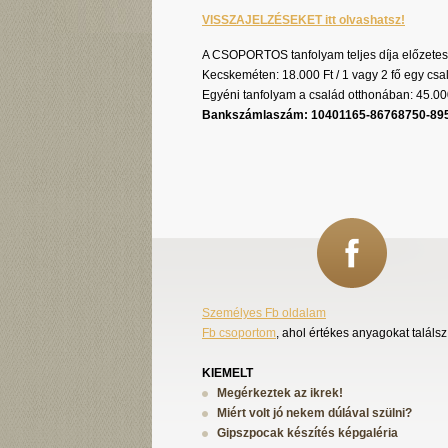
VISSZAJELZÉSEKET itt olvashatsz!
A CSOPORTOS tanfolyam teljes díja előzetes 
Kecskeméten: 18.000 Ft / 1 vagy 2 fő egy c
Egyéni tanfolyam a család otthonában: 45.00
Bankszámlaszám
: 10401165-86768750-8
Személyes Fb oldalam
Fb csoportom
, ahol értékes anyagokat találsz
KIEMELT
Megérkeztek az ikrek!
Miért volt jó nekem dúlával szülni?
Gipszpocak készítés képgaléria