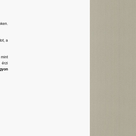
nken.
ot, a
 mint
 érzi
agyon