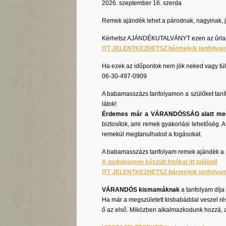
2026. szeptember 16. szerda
Remek ajándék lehet a párodnak, nagyinak, j
Kérhetsz AJÁNDÉKUTALVÁNYT ezen az űrla
ITT JELENTKEZHETSZ bármelyik tanfolyam
Ha ezek az időpontok nem jók neked vagy túl 
06-30-497-0909
​A babamasszázs tanfolyamon a szülőket taní
látok!
Érdemes már a VÁRANDÓSSÁG alatt meg
biztosítok, ami remek gyakorlási lehetőség. A
remekül megtanulhatod a fogásokat.
A babamasszázs tanfolyam remek ajándék a p
A tanfolyamon készült fotókat itt találod!
ITT JELENTKEZHETSZ bármelyik tanfolyam
VÁRANDÓS kismamáknak
a tanfolyam díja
Ha már a megszületett kisbabáddal veszel ré
ő az első. Miközben alkalmazkodunk hozzá, 