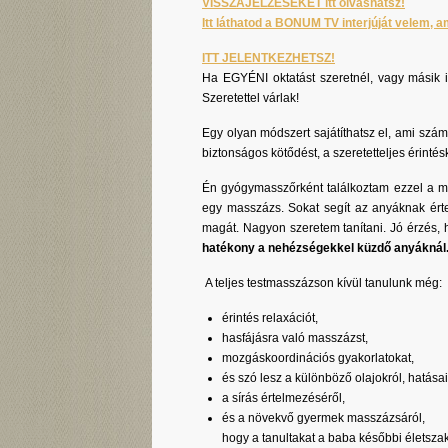
VISSZAJELZÉSEKET itt olvashatsz!
Itt láthatod a BONUM TV interjúját velem, 
ITT JELENTKEZHETSZ!
Ha EGYÉNI oktatást szeretnél, vagy másik id
Szeretettel várlak!
Egy olyan módszert sajátíthatsz el, ami számt
biztonságos kötődést, a szeretetteljes érintés
Én gyógymasszőrként találkoztam ezzel a mó
egy masszázs. Sokat segít az anyáknak érte
magát. Nagyon szeretem tanítani. Jó érzés,
hatékony a nehézségekkel küzdő anyáknál
A teljes testmasszázson kívül tanulunk még:
érintés relaxációt,
hasfájásra való masszázst,
mozgáskoordinációs gyakorlatokat,
és szó lesz a különböző olajokról, hatásai
a sírás értelmezéséről,
és a növekvő gyermek masszázsáról,
hogy a tanultakat a baba későbbi életsza