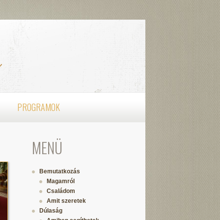
PROGRAMOK
MENÜ
Bemutatkozás
Magamról
Családom
Amit szeretek
Dúlaság