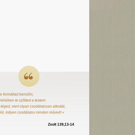
te formáltad bensőm,
éhében te szőtted a testem.
 téged, mert olyan csodálatosan alkottál,
jól, milyen csodálatos minden műved! «
Zsolt 139,13-14