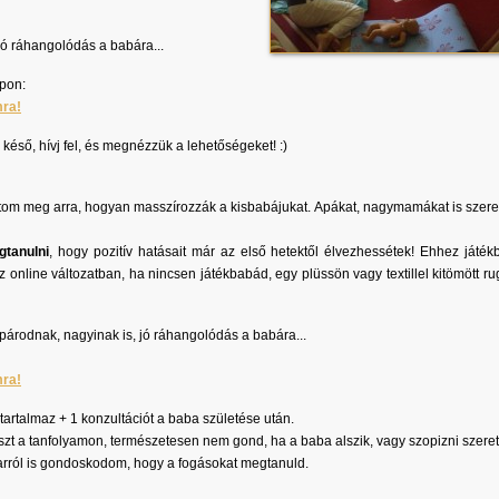
ó ráhangolódás a babára...
pon:
ra!
késő, hívj fel, és megnézzük a lehetőségeket! :)
tom meg arra, hogyan masszírozzák a kisbabájukat. Apákat, nagymamákat is szeret
tanulni
, hogy pozitív hatásait már az első hetektől élvezhessétek! Ehhez játék
z online változatban, ha nincsen játékbabád, egy plüssön vagy textillel kitömött rug
árodnak, nagyinak is, jó ráhangolódás a babára...
ra!
 tartalmaz + 1 konzultációt a baba születése után.
szt a tanfolyamon, természetesen nem gond, ha a baba alszik, vagy szopizni szere
arról is gondoskodom, hogy a fogásokat megtanuld.