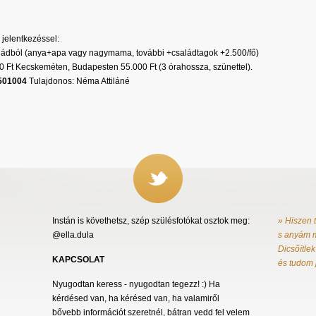
jelentkezéssel:
saládból (anya+apa vagy nagymama, további +családtagok +2.500/fő)
0 Ft Kecskeméten, Budapesten 55.000 Ft (3 órahossza, szünettel).
9501004
Tulajdonos: Néma Attiláné
Instán is követhetsz, szép szülésfotókat osztok meg:
» Hiszen 
@ella.dula
s anyám m
Dicsőítlek
KAPCSOLAT
és tudom 
Nyugodtan keress - nyugodtan tegezz! :) Ha
kérdésed van, ha kérésed van, ha valamiről
bővebb információt szeretnél, bátran vedd fel velem