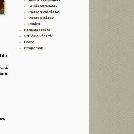
Amiben segíthetek
Szüléstörténetek
Gyakori kérdések
Visszajelzések
Galéria
Babamasszázs
Szülésfelkészítő
Online
Programok
ettel
babát
in is
tne,