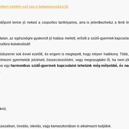
amiben szintén szó van a babamasszázsról.
őpont lenne jó neked a csoportos tanfolyamra, arra is jelentkezhetsz a fenti li
alan, az egészségre gyakorolt jó hatása mellett, erősíti a szülő-gyermek kapcsolat
kultúra kialakulását!
dszerrel sok évvel ezelőtt, és engem is meglepett, hogy milyen hatékony. Több,
lmezni gyermekük jelzéseit, összecsiszolódni, vagy megnyugtatni őt, ha nem jól
 ha egy
harmonikus szülő-gyermek kapcsolatot tehetünk még mélyebbé, és n
.
król,
kaszaiban, óvodás, iskolás, vagy kamaszkorában is alkalmazni tudjátok.