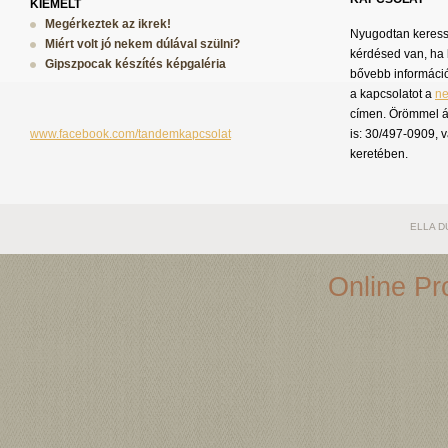
KIEMELT
Megérkeztek az ikrek!
Nyugodtan keress 
Miért volt jó nekem dúlával szülni?
kérdésed van, ha 
Gipszpocak készítés képgaléria
bővebb információ
a kapcsolatot a
n
címen. Örömmel á
www.facebook.com/tandemkapcsolat
is: 30/497-0909, 
keretében.
ELLA D
Online Pro