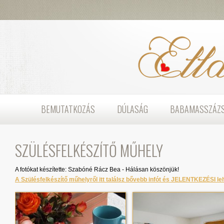
BEMUTATKOZÁS
DÚLASÁG
BABAMASSZÁZ
SZÜLÉSFELKÉSZÍTŐ MŰHELY
A fotókat készítette: Szabóné Rácz Bea - Hálásan köszönjük!
A Szülésfelkészítő műhelyről itt találsz
bővebb infót és JELENTKEZÉSI le