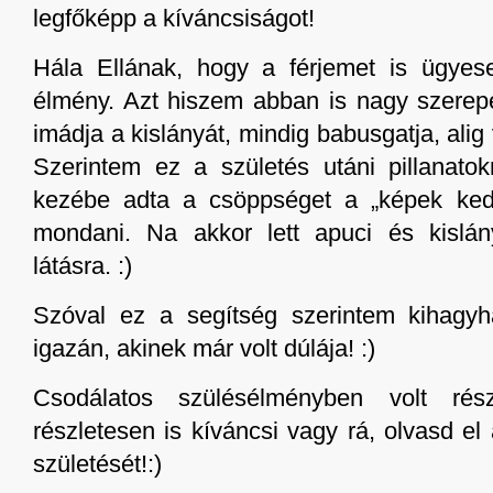
legfőképp a kíváncsiságot!
Hála Ellának, hogy a férjemet is ügyes
élmény. Azt hiszem abban is nagy szerepe
imádja a kislányát, mindig babusgatja, ali
Szerintem ez a születés utáni pillanato
kezébe adta a csöppséget a „képek kedv
mondani. Na akkor lett apuci és kislán
látásra. :)
Szóval ez a segítség szerintem kihagyh
igazán, akinek már volt dúlája! :)
Csodálatos szülésélményben volt ré
részletesen is kíváncsi vagy rá, olvasd el
születését!:)