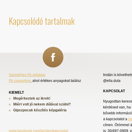
Kapcsolódó tartalmak
Személyes Fb oldalam
Instán is követhet
Fb csoportom
, ahol értékes anyagokat találsz
@ella.dula
KAPCSOLAT
KIEMELT
Megérkeztek az ikrek!
Nyugodtan keress 
Miért volt jó nekem dúlával szülni?
kérdésed van, ha 
Gipszpocak készítés képgaléria
bővebb információ
a kapcsolatot a
n
címen. Örömmel á
www.facebook.com/tandemkapcsolat
is: 30/497-0909, 