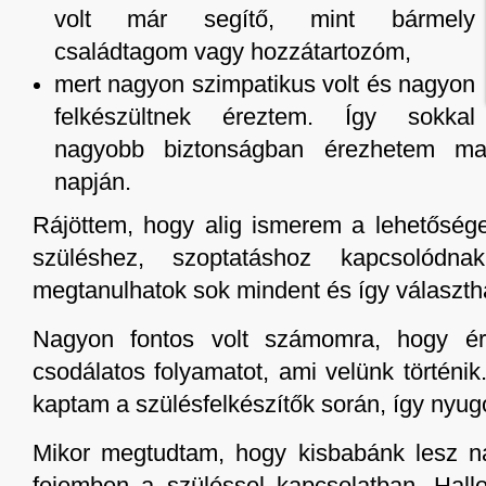
volt már segítő, mint bármely
családtagom vagy hozzátartozóm,
mert nagyon szimpatikus volt és nagyon
felkészültnek éreztem. Így sokkal
nagyobb biztonságban érezhetem m
napján.
Rájöttem, hogy alig ismerem a lehetősége
szüléshez, szoptatáshoz kapcsolódna
megtanulhatok sok mindent és így választh
Nagyon fontos volt számomra, hogy é
csodálatos folyamatot, ami velünk történi
kaptam a szülésfelkészítők során, így nyug
Mikor megtudtam, hogy kisbabánk lesz n