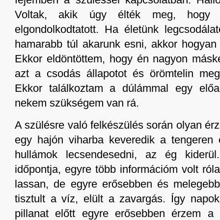
fejemben a szüléssel kapcsolatban. Hallo
Voltak, akik úgy élték meg, hogy 
elgondolkodtatott. Ha életünk legcsodá
hamarabb túl akarunk esni, akkor hogyan 
Ekkor eldöntöttem, hogy én nagyon másk
azt a csodás állapotot és örömtelin meg
Ekkor találkoztam a dúlámmal egy elő
nekem szükségem van rá.
A szülésre való felkészülés során olyan ér
egy hajón viharba keveredik a tengeren
hullámok lecsendesedni, az ég kiderül
időpontja, egyre több információm volt róla
lassan, de egyre erősebben és melegebb
tisztult a víz, elült a zavargás. Így nap
pillanat előtt egyre erősebben érzem a