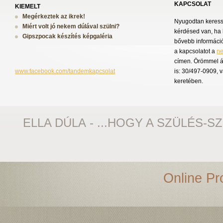
KAPCSOLAT
KIEMELT
Megérkeztek az ikrek!
Nyugodtan keress 
Miért volt jó nekem dúlával szülni?
kérdésed van, ha 
Gipszpocak készítés képgaléria
bővebb információ
a kapcsolatot a
n
címen. Örömmel á
www.facebook.com/tandemkapcsolat
is: 30/497-0909, 
keretében.
ELLA DÚLA - ...HOGY A SZÜLÉS-S
Online Pro