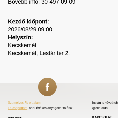
Bővebb infó: 30-497-09-09
Kezdő időpont:
2026/08/29 09:00
Helyszín:
Kecskemét
Kecskemét, Lestár tér 2.
Személyes Fb oldalam
Instán is követhet
Fb csoportom
, ahol értékes anyagokat találsz
@ella.dula
KAPCSOLAT