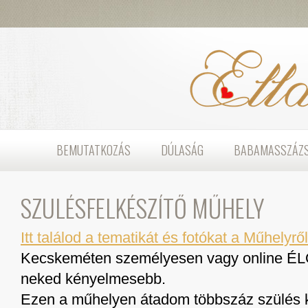
BEMUTATKOZÁS
DÚLASÁG
BABAMASSZÁZ
SZÜLÉSFELKÉSZÍTŐ MŰHELY
Itt találod a tematikát és fotókat a Műhelyről
Kecskeméten személyesen vagy online ÉLŐ
neked kényelmesebb.
Ezen a műhelyen átadom többszáz szülés k