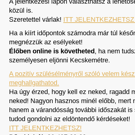
A jelentkezési lapon választhatsz a lehető
közül is.
Szeretettel várlak!
ITT JELENTKEZHETSZ bá
Ha a kiírt időpontok számodra már túl későn
megnézzük az esélyeket!
Élőben online is követheted
, ha nem tuds
személyesen eljönni Kecskemétre.
A pozitív szülésélményről szóló velem kész
meghallgathatod.
Ha úgy érzed, hogy kell ez neked, ragadd m
neked! Nagyon hasznos minél előbb, mert n
hanem a várandósság további időszakát is 
tudod gondolni az eldöntendő kérdéseket!
ITT JELENTKEZHETSZ!