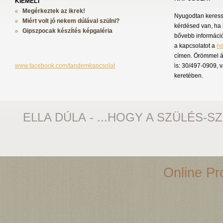
KIEMELT
Megérkeztek az ikrek!
Nyugodtan keress 
Miért volt jó nekem dúlával szülni?
kérdésed van, ha 
Gipszpocak készítés képgaléria
bővebb információ
a kapcsolatot a
n
címen. Örömmel á
www.facebook.com/tandemkapcsolat
is: 30/497-0909, 
keretében.
ELLA DÚLA - ...HOGY A SZÜLÉS-S
Online Pro