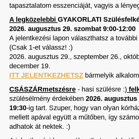
tapasztalatom esszenciáját, vagyis a lénye
A legközelebbi
GYAKORLATI Szülésfelké
2026. augusztus 29. szombat 9:00-12:00
A jelentkezési lapon választhatsz a további
(Csak 1-et válassz! :)
2026. augusztus 29., szeptember 26., októb
december 19.
ITT JELENTKEZHETSZ
bármelyik alkalom
CSÁSZÁRmetszésre
- hasi szülésre :)
fel
szülésélmény érdekében
2026. augusztus
19:30
-ig tart. Szuper, hogy van olyan kórhá
mellett apával együtt a műtőben, így számos
adhatok át nektek. :)