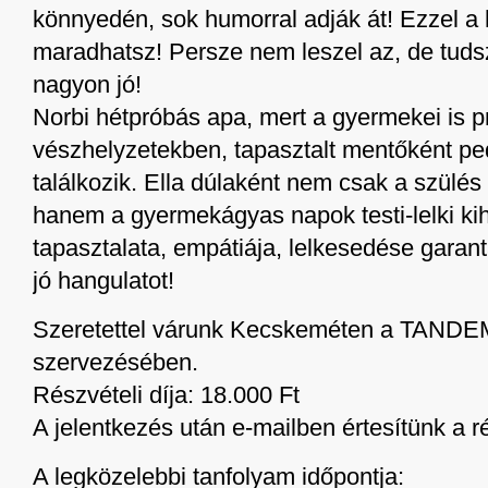
könnyedén, sok humorral adják át! Ezzel a
maradhatsz! Persze nem leszel az, de tuds
nagyon jó!
Norbi hétpróbás apa, mert a gyermekei is p
vészhelyzetekben, tapasztalt mentőként pe
találkozik. Ella dúlaként nem csak a szülés
hanem a gyermekágyas napok testi-lelki kihí
tapasztalata, empátiája, lelkesedése garant
jó hangulatot!
Szeretettel várunk Kecskeméten a TANDE
szervezésében.
Részvételi díja: 18.000 Ft
A jelentkezés után e-mailben értesítünk a ré
A legközelebbi tanfolyam időpontja: