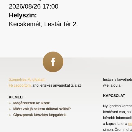
2026/08/26 17:00
Helyszín:
Kecskemét, Lestár tér 2.
Személyes Fb oldalam
Instán is követhet
Fb csoportom
, ahol értékes anyagokat találsz
@ella.dula
KAPCSOLAT
KIEMELT
Megérkeztek az ikrek!
Nyugodtan keress 
Miért volt jó nekem dúlával szülni?
kérdésed van, ha 
Gipszpocak készítés képgaléria
bővebb információ
a kapcsolatot a
n
címen. Örömmel á