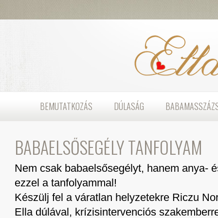
BEMUTATKOZÁS
DÚLASÁG
BABAMASSZÁZ
BABAELSŐSEGÉLY TANFOLYAM
Nem csak babaelsősegélyt, hanem anya- és
ezzel a tanfolyammal!
Készülj fel a váratlan helyzetekre Riczu 
Ella dúlával, krízisintervenciós szakemberr